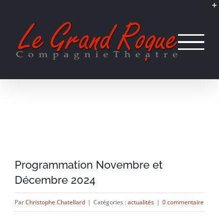
Passer
au
contenu
Programmation Novembre et
Décembre 2024
Par
Christophe Chatellard
|
Catégories :
actualités
|
0 commentaire