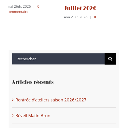
co
août 5th, 2026
Juillet 2026
mai 21st, 2026
|
0
commentaire
Rechercher:
Articles récents
Rentrée d’ateliers saison 2026/2027
Réveil Matin Brun