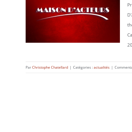
Pr
D'
Programmation Mars 2024
th
Ca
20
Par
Christophe Chatellard
|
Catégories :
actualités
|
Commenta