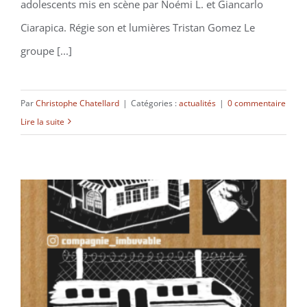
adolescents mis en scène par Noémi L. et Giancarlo
Ciarapica. Régie son et lumières Tristan Gomez Le
groupe [...]
Par
Christophe Chatellard
|
Catégories :
actualités
|
0 commentaire
Lire la suite
L’Eau dans Laquelle on Baignait a
Commencé à Bouillir