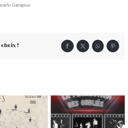
carlo Ciarapica
 choix !
Facebook
X
WhatsApp
Pintere