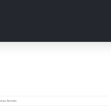
sur
ires fermés
Cabaret