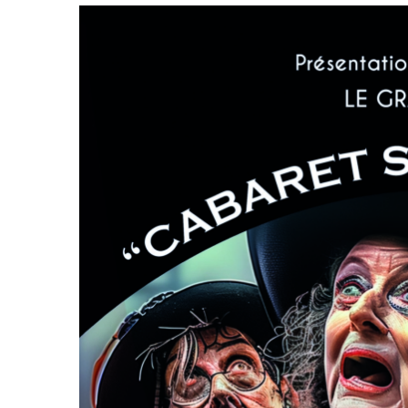
Voir
l'image
agrandie