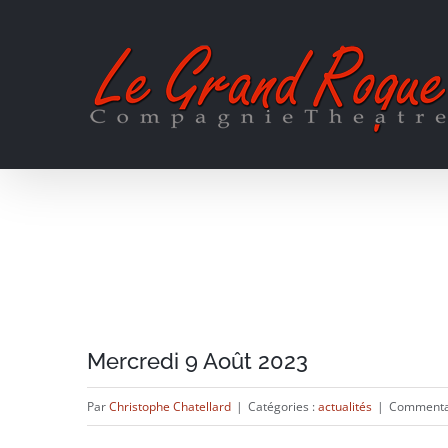
Passer
au
contenu
Mercredi 9 Août 2023
Par
Christophe Chatellard
|
Catégories :
actualités
|
Commenta