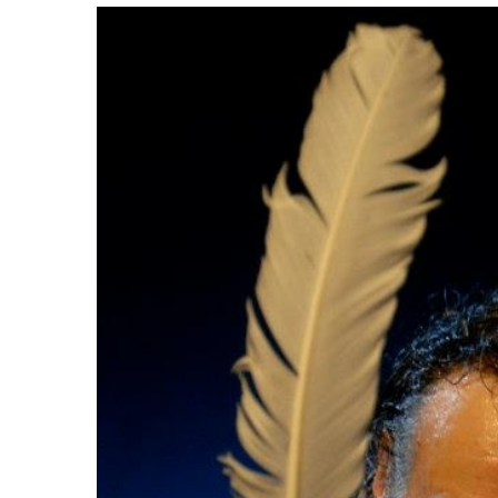
Voir
l'image
agrandie