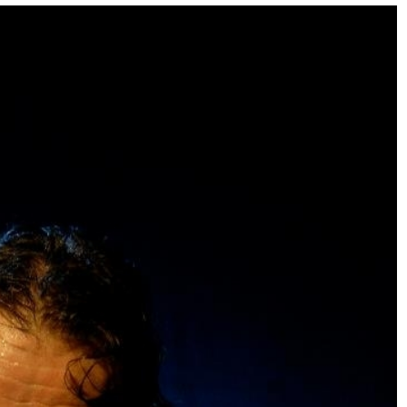
9
Août
2023