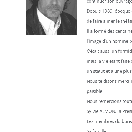
continuer son ouvrage
Depuis 1989, époque o
de faire aimer le théât
Il a formé des centain
l’image d’un homme p
C’était aussi un formi
mais la vie étant faite
un statut et à une plu
Nous te disons merci T
paisible…
Nous remercions toute
Sylvie ALMON, la Prés
Les membres du burea
Sa famille