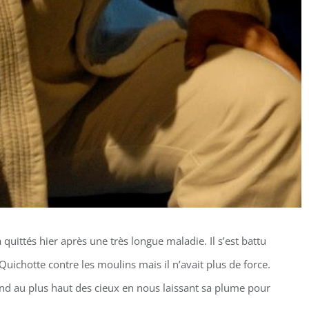
uittés hier après une très longue maladie. Il s’est battu
Quichotte contre les moulins mais il n’avait plus de force.
éland au plus haut des cieux en nous laissant sa plume pour