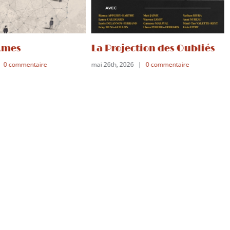
La Projection des Oubliés
Représentations 
mai 26th, 2026
|
0 commentaire
Juin et Juillet 2
mai 21st, 2026
|
0 comme