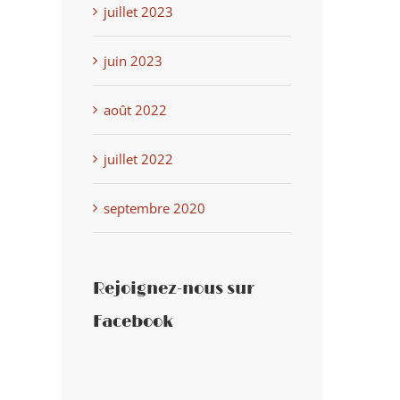
juillet 2023
juin 2023
d’Ateliers
Rentrée d’ateliers saison
Réveil
août 2022
juin 12th, 
026
2026/2027
ntaire
août 5th, 2026
juillet 2022
septembre 2020
Rejoignez-nous sur
Facebook