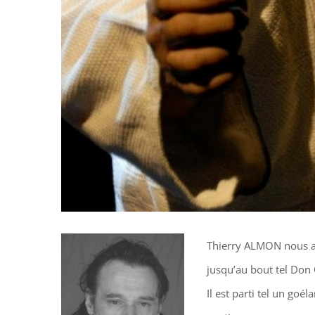
Thierry ALMON nous a q
jusqu’au bout tel Don 
Il est parti tel un go