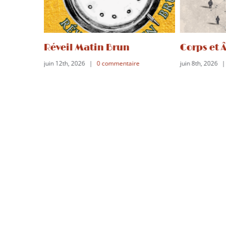
 Matin Brun
Corps et Âmes
026
|
0 commentaire
juin 8th, 2026
|
0 commentaire