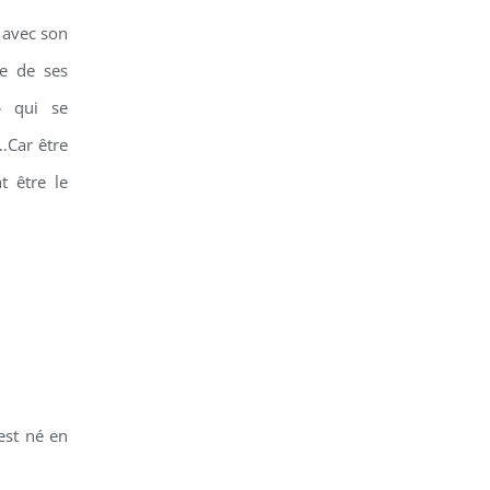
z avec son
me de ses
» qui se
…Car être
t être le
est né en