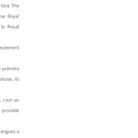
titre The
use Royal
la Royal
seulement
e prendre
phose, ils
 c’est un
e procédé
 langues à